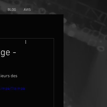
BLOG
AVIS
ge -
nieurs des 
p/mp4/file.mp4