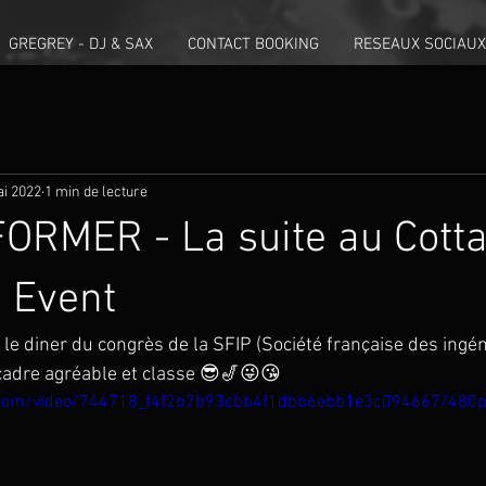
GREGREY - DJ & SAX
CONTACT BOOKING
RESEAUX SOCIAUX
i 2022
1 min de lecture
RMER - La suite au Cotta
 Event
 le diner du congrès de la SFIP (Société française des ingé
cadre agréable et classe 😎🎷😜😘
ic.com/video/744718_f4f2b7b93cbb4f1dbb6ebb1e3c094667/480