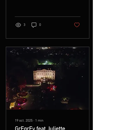
cette belle vidéo :)
3
0
19 oct. 2025
∙
1
min
GrEgrEy feat Juliette