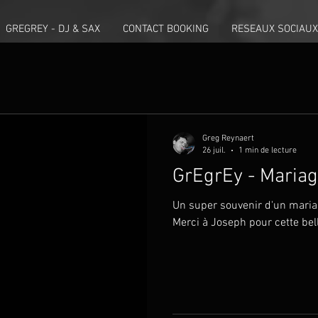
GREGREY - DJ & SAX
CONTACT BOOKING
RESEAUX SOCIAUX
Greg Reynaert
26 juil.
1 min de lecture
GrEgrEy - Mariag
Un super souvenir d'un mariag
Merci à Joseph pour cette bell