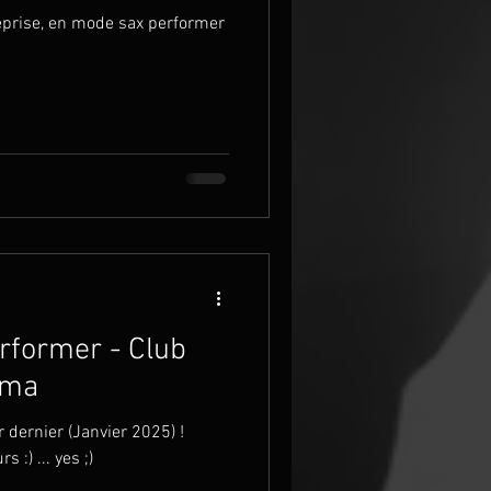
eprise, en mode sax performer
rformer - Club
ama
 dernier (Janvier 2025) !
 :) ... yes ;)