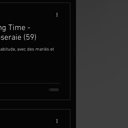
e
ng Time -
seraie (59)
itude, avec des mariés et