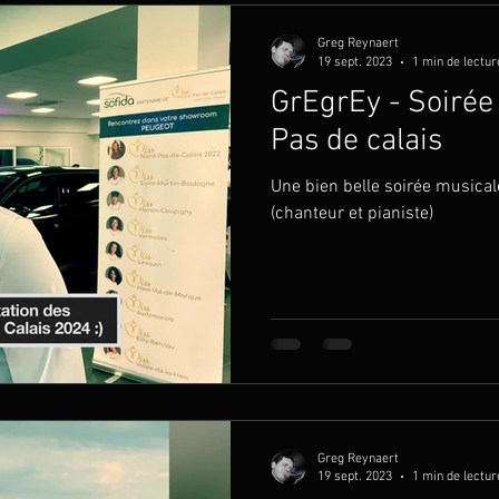
Greg Reynaert
19 sept. 2023
1 min de lectur
GrEgrEy - Soirée
Pas de calais
Une bien belle soirée musica
(chanteur et pianiste)
Greg Reynaert
19 sept. 2023
1 min de lectur