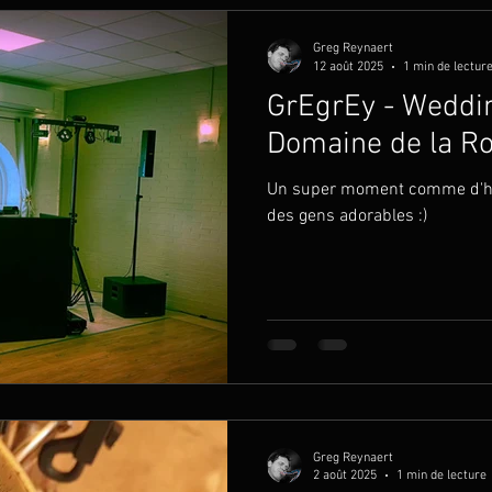
Greg Reynaert
12 août 2025
1 min de lectur
GrEgrEy - Weddi
Domaine de la Ro
Un super moment comme d'hab
des gens adorables :)
Greg Reynaert
2 août 2025
1 min de lecture