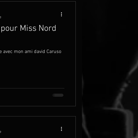
e
 pour Miss Nord
le avec mon ami david Caruso
e