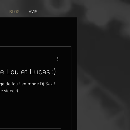
BLOG
AVIS
e Lou et Lucas :)
e de fou ! en mode Dj Sax !
e vidéo :)