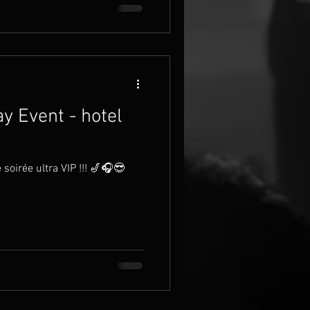
y Event - hotel
 soirée ultra VIP !!! 🎷🎧😎