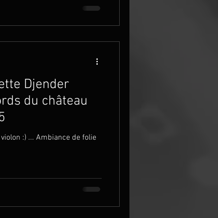
ette Djender
cords du château
5
iolon :) ... Ambiance de folie