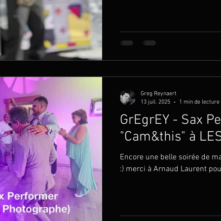
Greg Reynaert
13 juil. 2025
1 min de lecture
GrEgrEY - Sax Pe
"Cam&this" à L
Encore une belle soirée de m
:) merci à Arnaud Laurent pou