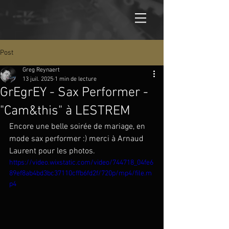
Post
Greg Reynaert
13 juil. 2025
1 min de lecture
GrEgrEY - Sax Performer -
"Cam&this" à LESTREM
Encore une belle soirée de mariage, en 
mode sax performer :) merci à Arnaud 
Laurent pour les photos.
https://video.wixstatic.com/video/744718_04fe6
89ef8ab4bd3bc37110cffb6fd2f/720p/mp4/file.m
p4